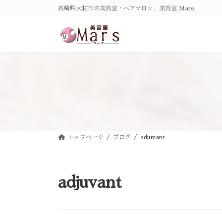
コ
ナ
長崎県大村市の美容室・ヘアサロン、美容室 Mars
ン
ビ
テ
ゲ
ン
ー
ツ
シ
へ
ョ
ス
ン
キ
に
ッ
移
プ
動
トップページ
ブログ
adjuvant
adjuvant