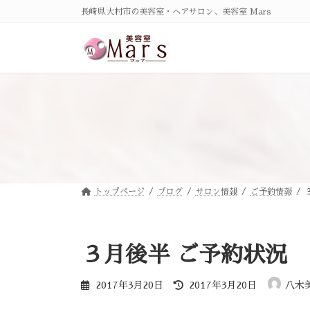
コ
ナ
長崎県大村市の美容室・ヘアサロン、美容室 Mars
ン
ビ
テ
ゲ
ン
ー
ツ
シ
へ
ョ
ス
ン
キ
に
ッ
移
プ
動
トップページ
ブログ
サロン情報
ご予約情報
３月後半 ご予約状況
最
2017年3月20日
2017年3月20日
八木
終
更