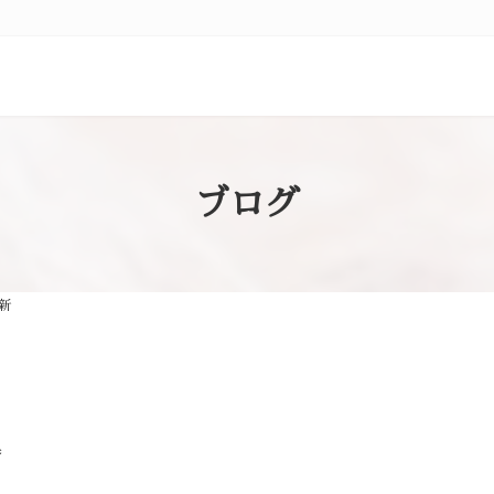
ブログ
新
香