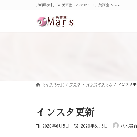
コ
ナ
長崎県大村市の美容室・ヘアサロン、美容室 Mars
ン
ビ
テ
ゲ
ン
ー
ツ
シ
へ
ョ
ス
ン
キ
に
ッ
移
プ
動
トップページ
ブログ
インスタグラム
インスタ更
インスタ更新
最
2020年6月5日
2020年6月5日
八木美
終
更